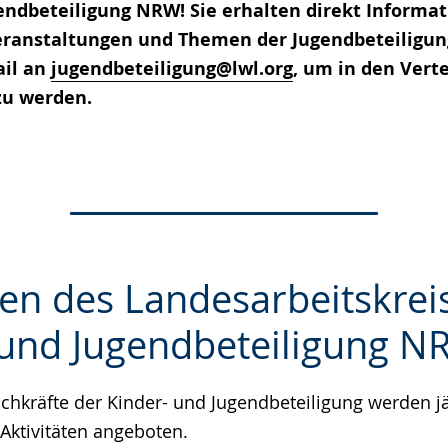
endbeteiligung NRW! Sie erhalten direkt Informa
ranstaltungen und Themen der Jugendbeteiligung
ail an
jugendbeteiligung@lwl.org
, um in den Verte
u werden.
ten des Landesarbeitskrei
 und Jugendbeteiligung N
e
hkräfte der Kinder- und Jugendbeteiligung werden jä
 Aktivitäten angeboten.