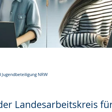
d Jugendbeteiligung NRW
der Landesarbeitskreis fü