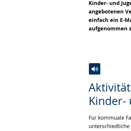
Kinder- und Jug
angebotenen Ve
einfach ein E-M
aufgenommen z
Zur
Aktiviere
Ein
Aktivitä
Leichten
Audio-
Video
Sprache
Unterstützung.
in
Kinder-
wechseln.
Deutscher
Gebärdensprach
Für kommuale Fac
wird
unterschiedliche
angezeigt.