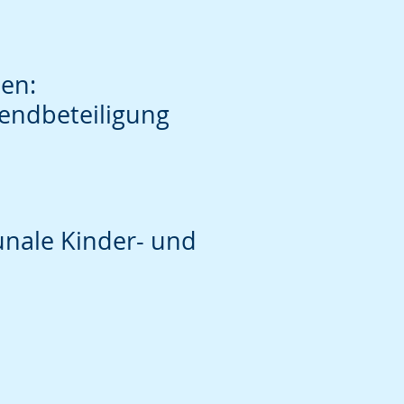
hen:
gendbeteiligung
nale Kinder- und