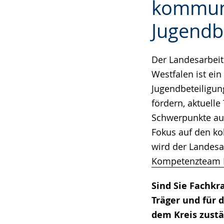
kommun
wechseln.
Deutscher
Jugendb
Gebärdensprach
wird
angezeigt.
Der Landesarbeit
Westfalen ist ei
Jugendbeteiligung
fördern, aktuel
Schwerpunkte auf
Fokus auf den ko
wird der Landesa
Kompetenzteam Ei
Sind Sie Fachkr
Träger und für 
dem Kreis zust