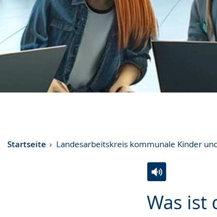
Startseite
Landesarbeitskreis kommunale Kinder un
Zur
Aktiviere
Ein
Was ist 
Leichten
Audio-
Video
Sprache
Unterstützung.
in