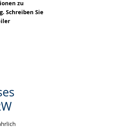
tionen zu
. Schreiben Sie
iler
ses
RW
hrlich