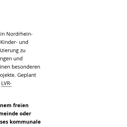
in Nordrhein-
 Kinder- und
izierung zu
ungen und
 einen besonderen
ojekte. Geplant
m
LVR-
inem freien
emeinde oder
eises kommunale