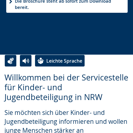
Die Broschüre steht ab sofort zum Download
bereit.
Leichte Sprache
Zur
Aktiviere
Ein
Willkommen bei der Servicestelle
Leichten
Audio-
Video
für Kinder- und
Sprache
Unterstützung.
in
Jugendbeteiligung in NRW
wechseln.
Deutscher
Gebärdensprache
Sie möchten sich über Kinder- und
wird
Jugendbeteiligung informieren und wollen
angezeigt.
junge Menschen stärker an