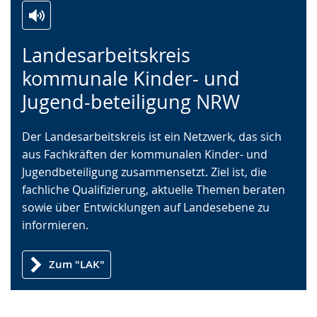
Zur
Aktiviere
Ein
Landesarbeitskreis
Leichten
Audio-
Video
Sprache
Unterstützung.
in
kommunale Kinder- und
wechseln.
Deutscher
Jugend-beteiligung NRW
Gebärdensprache
wird
Der Landesarbeitskreis ist ein Netzwerk, das sich
angezeigt.
aus Fachkräften der kommunalen Kinder- und
Jugendbeteiligung zusammensetzt. Ziel ist, die
fachliche Qualifizierung, aktuelle Themen beraten
sowie über Entwicklungen auf Landesebene zu
informieren.
Zum "LAK"