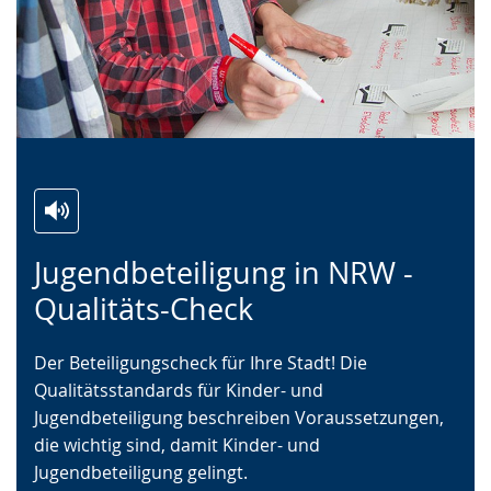
Zur
Aktiviere
Ein
Jugendbeteiligung in NRW -
Leichten
Audio-
Video
Sprache
Unterstützung.
in
Qualitäts-Check
wechseln.
Deutscher
Gebärdensprache
Der Beteiligungscheck für Ihre Stadt! Die
wird
Qualitätsstandards für Kinder- und
angezeigt.
Jugendbeteiligung beschreiben Voraussetzungen,
die wichtig sind, damit Kinder- und
Jugendbeteiligung gelingt.