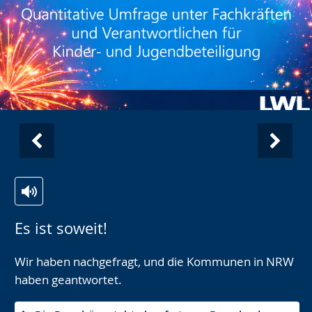
Vorherige
Nächs
Ansicht:
Ansic
Neuigkeiten
Neuig
Es ist soweit!
(
7
(
2
von
von
Wir haben nachgefragt, und die Kommunen in NRW
7
)
7
)
haben geantwortet.