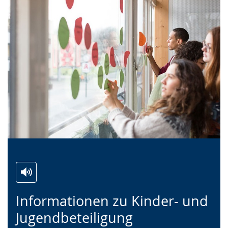
Zur
Aktiviere
Ein
Informationen zu Kinder- und
Leichten
Audio-
Video
Sprache
Unterstützung.
in
Jugendbeteiligung
wechseln.
Deutscher