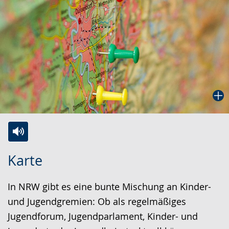
Zur
Aktiviere
Ein
Karte
Leichten
Audio-
Video
Sprache
Unterstützung.
in
In NRW gibt es eine bunte Mischung an Kinder-
wechseln.
Deutscher
und Jugendgremien: Ob als regelmäßiges
Gebärdensprache
Jugendforum, Jugendparlament, Kinder- und
wird