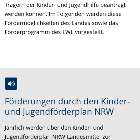
Trägern der Kinder- und Jugendhilfe beantragt
angezeigt.
werden können. Im Folgenden werden diese
Fördermöglichkeiten des Landes sowie das
Förderprogramm des LWL vorgestellt.
Z
A
E
Förderungen durch den Kinder-
u
k
i
und Jugendförderplan NRW
r
t
n
L
i
V
Jährlich werden über den Kinder- und
e
v
i
Jugendförderplan NRW Landesmittel zur
i
i
d