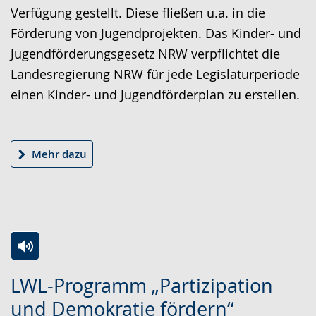
Verfügung gestellt. Diese fließen u.a. in die
c
e
e
Förderung von Jugendprojekten. Das Kinder- und
h
r
o
Jugendförderungsgesetz NRW verpflichtet die
t
e
i
Landesregierung NRW für jede Legislaturperiode
e
A
n
einen Kinder- und Jugendförderplan zu erstellen.
n
u
D
S
d
e
p
i
u
Mehr dazu
r
o
t
a
-
s
c
U
c
h
n
h
e
t
e
w
e
r
Z
A
E
LWL-Programm „Partizipation
e
r
G
u
k
i
und Demokratie fördern“
c
s
e
r
t
n