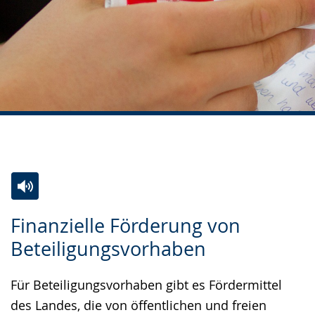
Zur
Aktiviere
Ein
Finanzielle Förderung von
Leichten
Audio-
Video
Beteiligungsvorhaben
Sprache
Unterstützung.
in
wechseln.
Deutscher
Für Beteiligungsvorhaben gibt es Fördermittel
Gebärdensprache
des Landes, die von öffentlichen und freien
wird