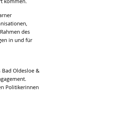
ort kommen.
arner
anisationen,
m Rahmen des
en in und für
s Bad Oldesloe &
Engagement.
n Politikerinnen