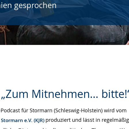
ien gesprochen
 „Zum Mitnehmen… bitte!
o-Podcast für Stormarn (Schleswig-Holstein) wird vom
e
produziert und lässt in regelmäßi
Stormarn e.V. (KJR)