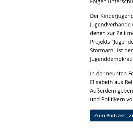
Folgen unterschi
angezeigt.
Der Kinderjugend
Jugendverbände u
denen zur Zeit m
Projekts "Jugend
Stormarn" ist de
Jugenddemokratie
In der neunten F
Elisabeth aus Re
Außerdem geben s
und Politikern vor
Zum Podcast „Z