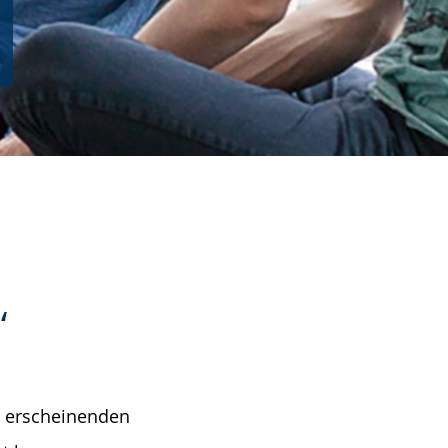
“
g erscheinenden