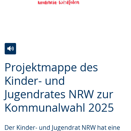
Zur
Aktiviere
Ein
Projektmappe des
Leichten
Audio-
Video
Sprache
Unterstützung.
in
Kinder- und
wechseln.
Deutscher
Jugendrates NRW zur
Gebärdensprache
wird
Kommunalwahl 2025
angezeigt.
Der Kinder- und Jugendrat NRW hat eine