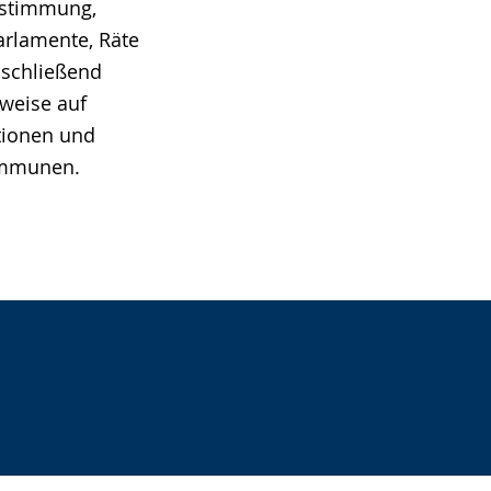
estimmung,
arlamente, Räte
bschließend
nweise auf
tionen und
ommunen.