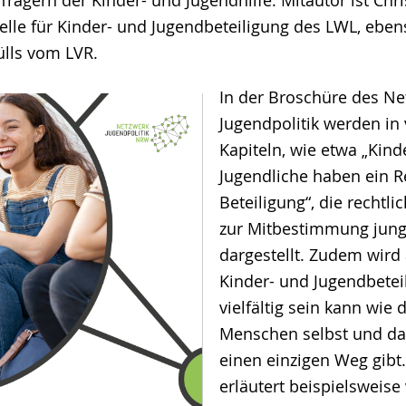
Trägern der Kinder- und Jugendhilfe. Mitautor ist Chri
telle für Kinder- und Jugendbeteiligung des LWL, eben
ülls vom LVR.
In der Broschüre des Ne
Jugendpolitik werden in
Kapiteln, wie etwa „Kind
Jugendliche haben ein R
Beteiligung“, die rechtl
zur Mitbestimmung jun
dargestellt. Zudem wird 
Kinder- und Jugendbetei
vielfältig sein kann wie 
Menschen selbst und das
einen einzigen Weg gibt.
erläutert beispielsweise