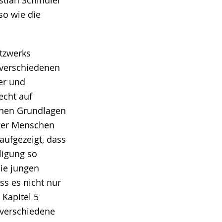
stian Schindler
so wie die
tzwerks
 verschiedenen
er und
echt auf
ichen Grundlagen
ger Menschen
aufgezeigt, dass
ligung so
die jungen
s es nicht nur
 Kapitel 5
 verschiedene