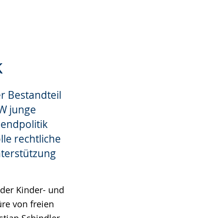
k
r Bestandteil
W junge
endpolitik
le rechtliche
nterstützung
 der Kinder- und
re von freien