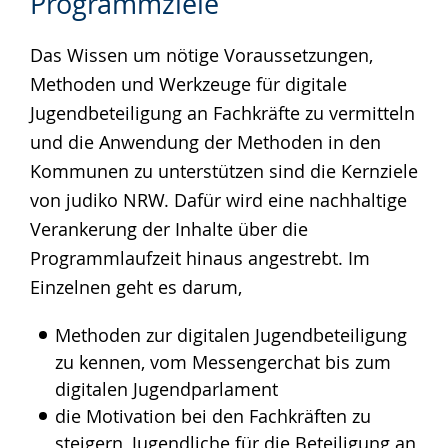
Programmziele
Leichten
Audio-
Video
Sprache
Unterstützung.
in
Das Wissen um nötige Voraussetzungen,
wechseln.
Deutscher
Methoden und Werkzeuge für digitale
Gebärdensprache
Jugendbeteiligung an Fachkräfte zu vermitteln
wird
und die Anwendung der Methoden in den
angezeigt.
Kommunen zu unterstützen sind die Kernziele
von judiko NRW. Dafür wird eine nachhaltige
Verankerung der Inhalte über die
Programmlaufzeit hinaus angestrebt. Im
Einzelnen geht es darum,
Methoden zur digitalen Jugendbeteiligung
zu kennen, vom Messengerchat bis zum
digitalen Jugendparlament
die Motivation bei den Fachkräften zu
steigern, Jugendliche für die Beteiligung an