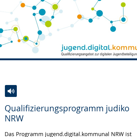
Zur
Aktiviere
Ein
Qualifizierungsprogramm judiko
Leichten
Audio-
Video
NRW
Sprache
Unterstützung.
in
wechseln.
Deutscher
Das Programm jugend.digital.kommunal NRW ist
Gebärdensprache