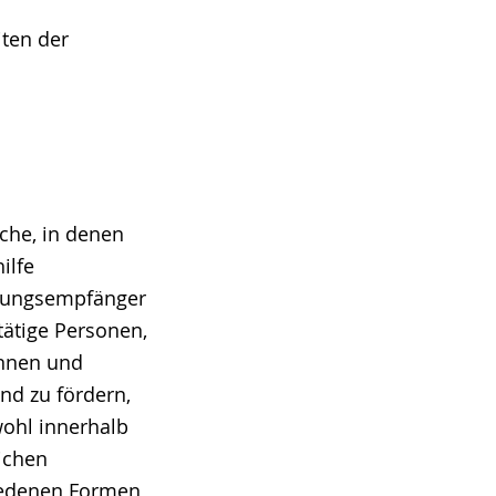
iten der
che, in denen
ilfe
stungsempfänger
tätige Personen,
innen und
nd zu fördern,
wohl innerhalb
ichen
iedenen Formen