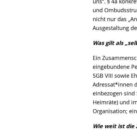
uns“. § 4a konkre
und Ombudsstruktu
nicht nur das „A
Ausgestaltung de
Was gilt als „s
Ein Zusammenschlu
eingebundene Pe
SGB VIII sowie 
Adressat*innen de
einbezogen sind S
Heimräte) und im
Organisation; ei
Wie weit ist die