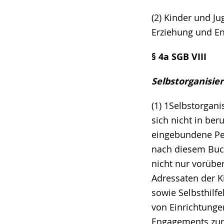
(2) Kinder und Ju
Erziehung und E
§ 4a SGB VIII
Selbstorganisie
(1) 1Selbstorgan
sich nicht in be
eingebundene Pe
nach diesem Buch
nicht nur vorüb
Adressaten der Ki
sowie Selbsthilf
von Einrichtunge
Engagements zur