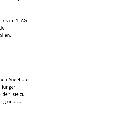
t es im 1. AG-
der
llen.
chen Angebote
n junger
den, sie zur
ung und zu