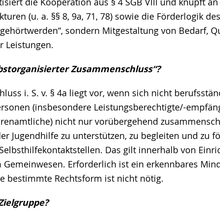
tisiert die Kooperation aus § 4 SGB VIII und knüpft an
ren (u. a. §§ 8, 9a, 71, 78) sowie die Förderlogik des 
ngehörtwerden“, sondern Mitgestaltung von Bedarf, Qu
r Leistungen.
elbstorganisierter Zusammenschluss“?
ss i. S. v. § 4a liegt vor, wenn sich nicht berufsstä
rsonen (insbesondere Leistungsberechtigte/-empfä
Ehrenamtliche) nicht nur vorübergehend zusammensch
r Jugendhilfe zu unterstützen, zu begleiten und zu f
elbsthilfekontaktstellen. Das gilt innerhalb von Einri
 Gemeinwesen. Erforderlich ist ein erkennbares Mi
ne bestimmte Rechtsform ist nicht nötig.
 Zielgruppe?