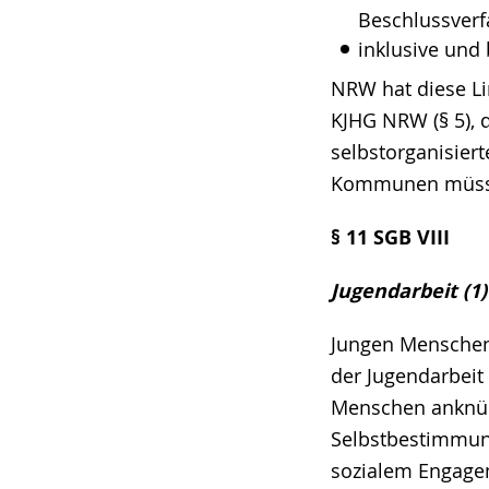
Beschlussverfa
inklusive und
NRW hat diese Lin
KJHG NRW (§ 5), 
selbstorganisier
Kommunen müsse
§ 11 SGB VIII
Jugendarbeit (1)
Jungen Menschen 
der Jugendarbeit 
Menschen anknüp
Selbstbestimmung
sozialem Engage