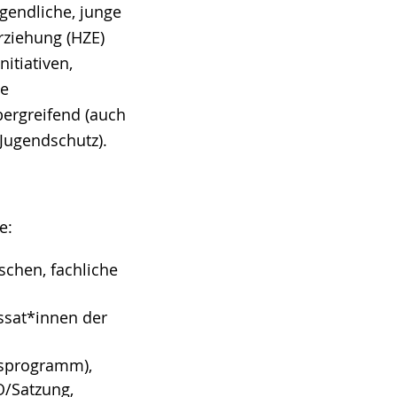
ugendliche, junge
Erziehung (HZE)
nitiativen,
he
bergreifend (auch
d Jugendschutz).
e:
schen, fachliche
ssat*innen der
tsprogramm),
O/Satzung,