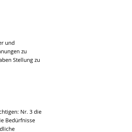
er und
lanungen zu
aben Stellung zu
htigen: Nr. 3 die
ie Bedürfnisse
dliche