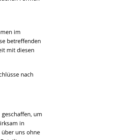
emen im
se betreffenden
it mit diesen
schlüsse nach
I geschaffen, um
wirksam in
s über uns ohne