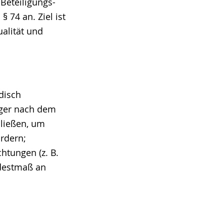
 Beteiligungs-
§ 74 an. Ziel ist
alität und
ndisch
nger nach dem
ließen, um
ördern;
chtungen (z. B.
ndestmaß an