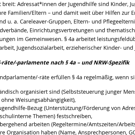
t breit: Adressat*innen der Jugendhilfe sind Kinder, J
hre Familien/Eltern – und damit weit über Hilfen zur 
ind u. a. Careleaver-Gruppen, Eltern- und Pflegeelterni
endverbände, Einrichtungsvertretungen und thematisc
tungen im Gemeinwesen. § 4a arbeitet leistungsfeldü
darbeit, Jugendsozialarbeit, erzieherischer Kinder- un
räte/-parlamente nach § 4a – und NRW-Spezifik
parlamente/-räte erfüllen § 4a regelmäßig, wenn si
ändisch organisiert sind (Selbststeuerung junger Men
 ohne Weisungsabhängigkeit),
Jugendhilfe-Bezug (Unterstützung/Förderung von Adre
 schulinterne Themen) festschreiben,
übergehend arbeiten (Regeltermine/Amtszeiten/Arbei
re Organisation haben (Name, Ansprechpersonen, G