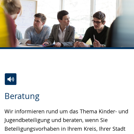
Zur
Aktiviere
Ein
Beratung
Leichten
Audio-
Video
Sprache
Unterstützung.
in
Wir informieren rund um das Thema Kinder- und
wechseln.
Deutscher
Jugendbeteiligung und beraten, wenn Sie
Gebärdensprache
Beteiligungsvorhaben in Ihrem Kreis, Ihrer Stadt
wird