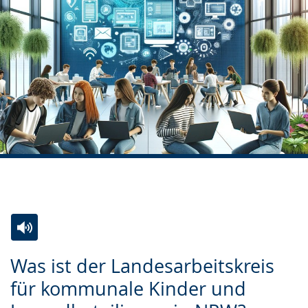
Zur
Aktiviere
Ein
Was ist der Landesarbeitskreis
Leichten
Audio-
Video
für kommunale Kinder und
Sprache
Unterstützung.
in