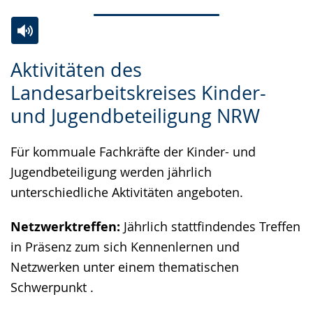
Zur
Aktiviere
Ein
Aktivitäten des
Leichten
Audio-
Video
Landesarbeitskreises Kinder-
Sprache
Unterstützung.
in
und Jugendbeteiligung NRW
wechseln.
Deutscher
Gebärdensprache
Für kommuale Fachkräfte der Kinder- und
wird
Jugendbeteiligung werden jährlich
angezeigt.
unterschiedliche Aktivitäten angeboten.
Netzwerktreffen:
Jährlich stattfindendes Treffen
in Präsenz zum sich Kennenlernen und
Netzwerken unter einem thematischen
Schwerpunkt .