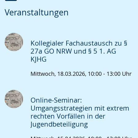
Zur
Aktiviere
Ein
Veranstaltungen
Leichten
Audio-
Video
Sprache
Unterstützung.
in
wechseln.
Deutscher
Gebärdensprache
Kollegialer Fachaustausch zu §
wird
27a GO NRW und § 5 1. AG
KJHG
angezeigt.
Mittwoch, 18.03.2026, 10:00 - 13:00 Uhr
Online-Seminar:
Umgangsstrategien mit extrem
rechten Vorfällen in der
Jugendbeteiligung