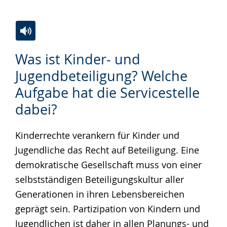
Zur
Aktiviere
Ein
Was ist Kinder- und
Leichten
Audio-
Video
Jugendbeteiligung? Welche
Sprache
Unterstützung.
in
Aufgabe hat die Servicestelle
wechseln.
Deutscher
Gebärdensprache
dabei?
wird
Kinderrechte verankern für Kinder und
angezeigt.
Jugendliche das Recht auf Beteiligung. Eine
demokratische Gesellschaft muss von einer
selbstständigen Beteiligungskultur aller
Generationen in ihren Lebensbereichen
geprägt sein. Partizipation von Kindern und
Jugendlichen ist daher in allen Planungs- und