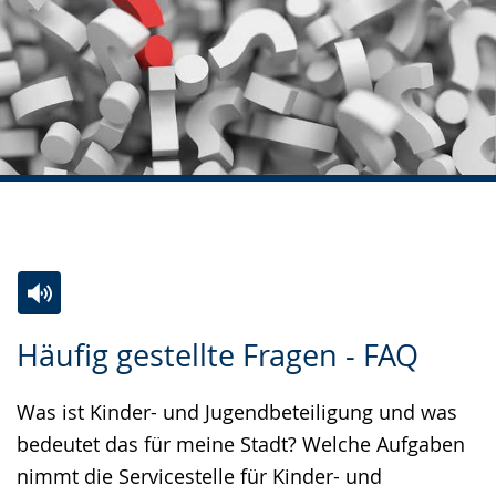
Zur
Aktiviere
Ein
Häufig gestellte Fragen - FAQ
Leichten
Audio-
Video
Sprache
Unterstützung.
in
Was ist Kinder- und Jugendbeteiligung und was
wechseln.
Deutscher
bedeutet das für meine Stadt? Welche Aufgaben
Gebärdensprache
nimmt die Servicestelle für Kinder- und
wird