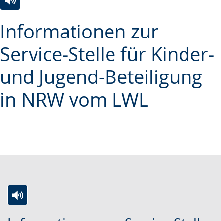
Zur
Aktiviere
Ein
Informationen zur
Leichten
Audio-
Video
Sprache
Unterstützung.
in
Service-Stelle für Kinder-
wechseln.
Deutscher
und Jugend-Beteiligung
Gebärdensprache
wird
in NRW vom LWL
angezeigt.
Zur
Aktiviere
Ein