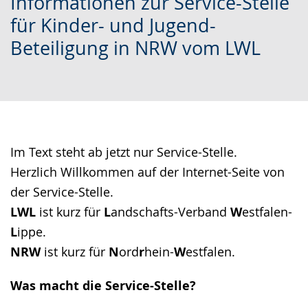
Informationen zur Service-Stelle
Leichten
Audio-
Video
für Kinder- und Jugend-
Sprache
Unterstützung.
in
Beteiligung in NRW vom LWL
wechseln.
Deutscher
Gebärdensprache
wird
angezeigt.
Im Text steht ab jetzt nur Service-Stelle.
Herzlich Willkommen auf der Internet-Seite von
der Service-Stelle.
LWL
ist kurz für
L
andschafts-Verband
W
estfalen-
L
ippe.
NRW
ist kurz für
N
ord
r
hein-
W
estfalen.
Was macht die Service-Stelle?