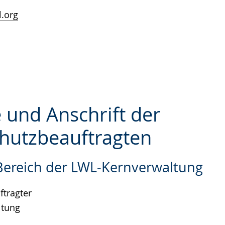
.org
 und Anschrift der
hutzbeauftragten
e
 Bereich der LWL-Kernverwaltung
tragter
ltung