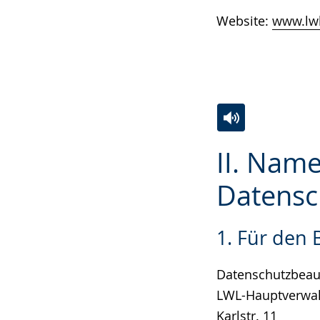
Website:
www.lwl
Zur
Aktiviere
Ein
II. Name
Leichten
Audio-
Video
Sprache
Unterstützung.
in
Datensc
wechseln.
Deutscher
Gebärdensprach
1. Für den
wird
angezeigt.
Datenschutzbeauf
LWL-Hauptverwa
Karlstr. 11