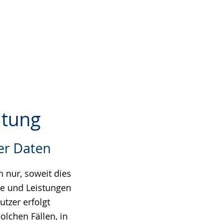
itung
er Daten
 nur, soweit dies
te und Leistungen
tzer erfolgt
olchen Fällen, in