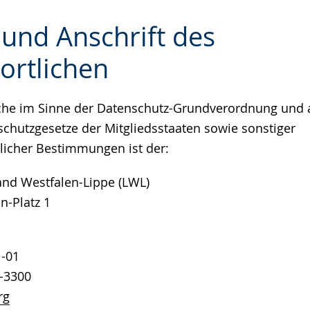
 und Anschrift des
ortlichen
e
iche im Sinne der Datenschutz-Grundverordnung und 
schutzgesetze der Mitgliedsstaaten sowie sonstiger
licher Bestimmungen ist der:
nd Westfalen-Lippe (LWL)
n-Platz 1
1-01
1-3300
rg