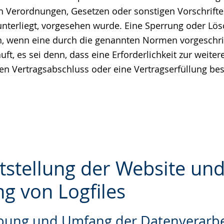
n Verordnungen, Gesetzen oder sonstigen Vorschrifte
unterliegt, vorgesehen wurde. Eine Sperrung oder Lö
nn, wenn eine durch die genannten Normen vorgeschr
äuft, es sei denn, dass eine Erforderlichkeit zur weit
nen Vertragsabschluss oder eine Vertragserfüllung bes
itstellung der Website un
ng von Logfiles
e
ibung und Umfang der Datenverarb