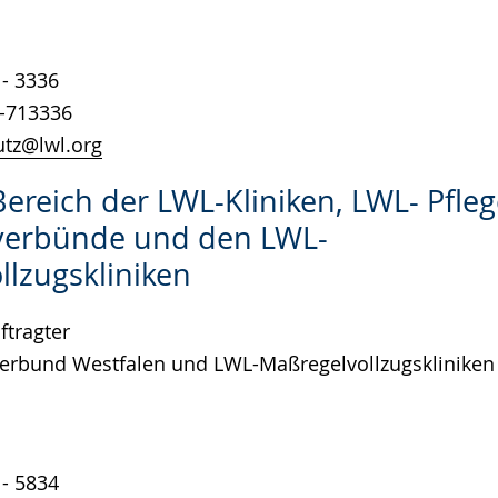
1- 3336
1-713336
tz@lwl.org
Bereich der LWL-Kliniken, LWL- Pfle
erbünde und den LWL-
llzugskliniken
tragter
Verbund Westfalen und LWL-Maßregelvollzugskliniken
1- 5834