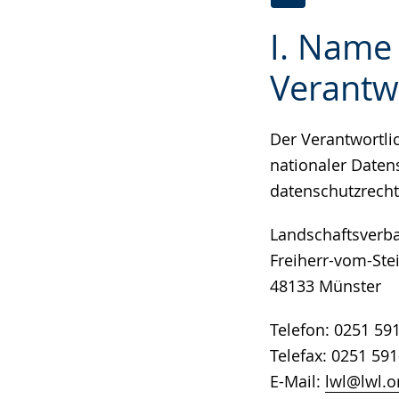
Zur
Aktiviere
Ein
I. Name
Leichten
Audio-
Video
Sprache
Unterstützung.
in
Verantw
wechseln.
Deutscher
Gebärdensprach
Der Verantwortl
wird
nationaler Daten
angezeigt.
datenschutzrecht
Landschaftsverba
Freiherr-vom-Stei
48133 Münster
Telefon: 0251 59
Telefax: 0251 59
E-Mail:
lwl@lwl.o