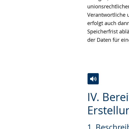
unionsrechtliche
Verantwortliche 
erfolgt auch da
Speicherfrist abl
der Daten für ei
Zur
Aktiviere
Ein
IV. Bere
Leichten
Audio-
Video
Sprache
Unterstützung.
in
Erstellu
wechseln.
Deutscher
Gebärdensprach
1. Beschre