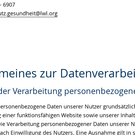
- 6907
tz.gesundheit@lwl.org
gemeines zur Datenverarbe
der Verarbeitung personenbezogen
e
personenbezogene Daten unserer Nutzer grundsätzlich
ng einer funktionsfähigen Website sowie unserer Inhal
. Die Verarbeitung personenbezogener Daten unserer Nu
ch Einwilligung des Nutzers. Eine Ausnahme gilt in s