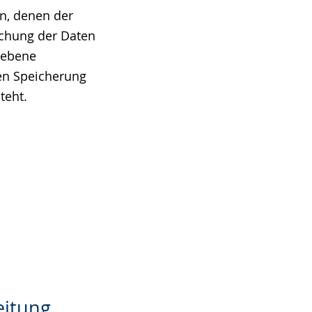
n, denen der
schung der Daten
iebene
eren Speicherung
teht.
d
eitung