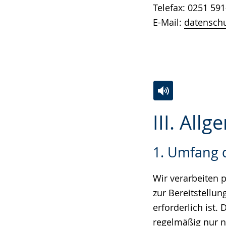
Telefax: 0251 591
E-Mail:
datenschu
Zur
Aktiviere
Ein
III. All
Leichten
Audio-
Video
Sprache
Unterstützung.
in
1. Umfang 
wechseln.
Deutscher
Gebärdensprach
Wir verarbeiten 
wird
zur Bereitstellu
angezeigt.
erforderlich ist
regelmäßig nur na